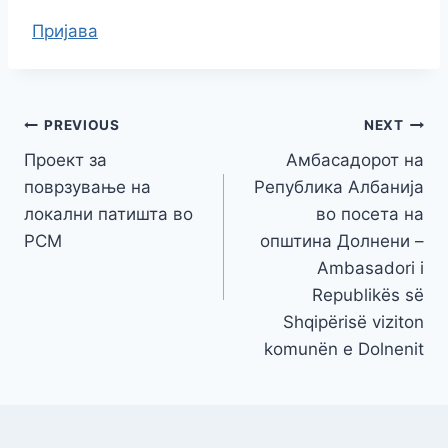
Пријава
Навигација
PREVIOUS
NEXT
Проект за
Амбасадорот на
на
поврзување на
Република Албанија
напис
локални патишта во
во посета на
РСМ
општина Долнени –
Ambasadori i
Republikës së
Shqipërisë viziton
komunën e Dolnenit