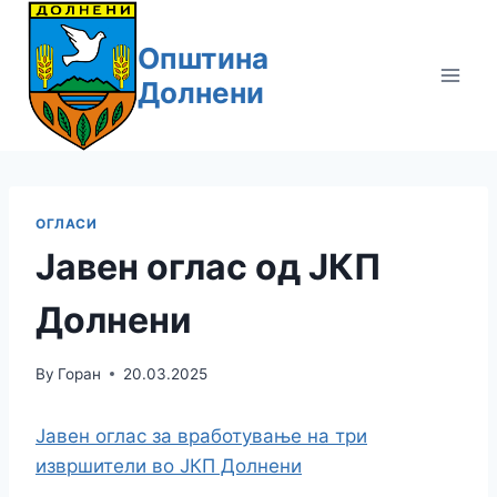
Skip
to
Општина
content
Долнени
ОГЛАСИ
Јавен оглас од ЈКП
Долнени
By
Горан
20.03.2025
Јавен оглас за вработување на три
извршители во ЈКП Долнени