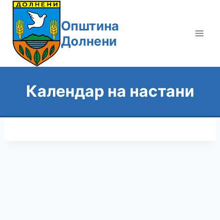
Skip
to
Општина
content
Долнени
Календар на настани