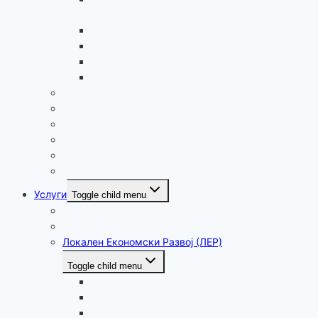
(со дневен ред)
Деловник за работа
Надлежности на советот
Информации за седници на совет
Седници во живо
Администрација
Годишни програми и извештаи
Надлежности
Месни заедници
Внатрешно пријавување
Меѓуопштинска соработка
Услуги
Toggle child menu
Регистар на услуги
Документи
Локален Економски Развој (ЛЕР)
Toggle child menu
Стратегиски документи и акциски планови
Меѓународна соработка и Европски фондови
Тековни проекти