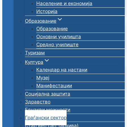
Население и економија
Историја
Образование
Образование
Основни училишта
Средно училиште
Туризам
Култура
Календар на настани
Музеј
Манифестации
Социјална заштита
Здравство
Еднакви можности
Граѓански сектор
Стар веб сајт (архива)