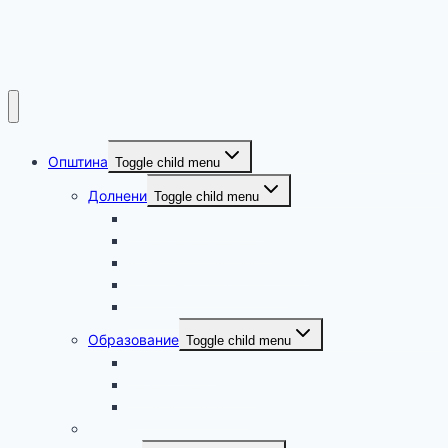
Општина
Toggle child menu
Долнени
Toggle child menu
Општи информации
Географска локација
Рељеф и геолошки состав
Население и економија
Историја
Образование
Toggle child menu
Образование
Основни училишта
Средно училиште
Туризам