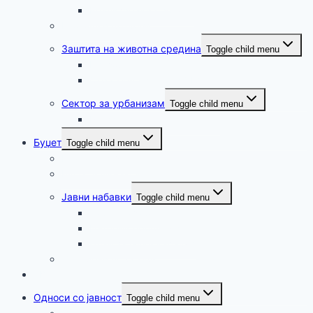
Реализирани проекти
Еколошки дозволи
Заштита на животна средина
Toggle child menu
Елаборати
Стратегиски оцени СЕА
Сектор за урбанизам
Toggle child menu
Регистар на одобрена УПД
Буџет
Toggle child menu
Граѓански буџет
Буџет и финансии
Јавни набавки
Toggle child menu
Јавни набавки
Интерни процедури
План за јавни набавки
Отворени податоци
ЈКП
Односи со јавност
Toggle child menu