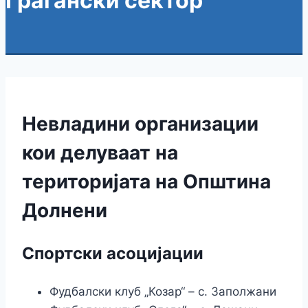
Граѓански сектор
Невладини организации
кои делуваат на
територијата на Општина
Долнени
Спортски асоцијации
Фудбалски клуб „Козар“ – с. Заполжани