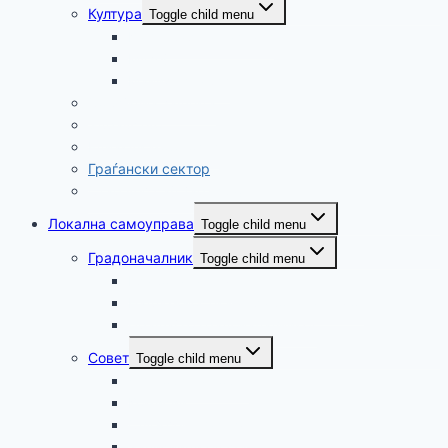
Култура
Toggle child menu
Календар на настани
Музеј
Манифестации
Социјална заштита
Здравство
Еднакви можности
Граѓански сектор
Стар веб сајт (архива)
Локална самоуправа
Toggle child menu
Градоначалник
Toggle child menu
Градоначалник
Надлежности на градоначалникот
Прашај го градоначалникот
Совет
Toggle child menu
Членови на совет
Комисии
Службен гласник
Записници од совет