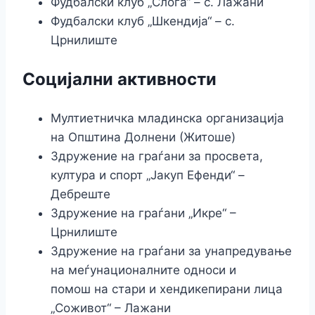
Фудбалски клуб „Слога“ – с. Лажани
Фудбалски клуб „Шкендија“ – с.
Црнилиште
Социјални активности
Мултиетничка младинска организација
на Општина Долнени (Житоше)
Здружение на граѓани за просвета,
култура и спорт „Јакуп Ефенди“ –
Дебреште
Здружение на граѓани „Икре“ –
Црнилиште
Здружение на граѓани за унапредување
на меѓунационалните односи и
помош на стари и хендикепирани лица
„Соживот“ – Лажани