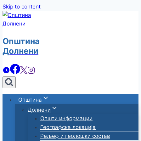
Skip to content
Општина
Долнени
Општина
Долнени
Општи информации
Географска локација
Рељеф и геолошки состав