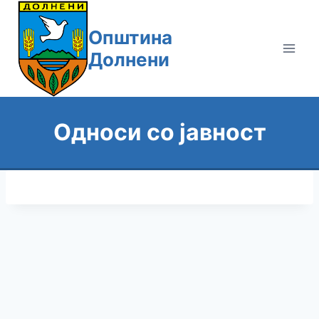
Skip
to
Општина
content
Долнени
Односи со јавност