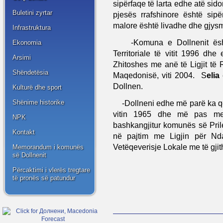
sipërfaqe të larta edhe atë si
Buletini zyrtar
pjesës rrafshinore është sip
malore është livadhe dhe gjys
Infrastruktura
-Komuna e Dollnenit ësht
Ekonomia
Territoriale të vitit 1996 d
Arsimi
Zhitoshes me anë të Ligjit të 
Shëndetësia
Maqedonisë, viti 2004. S
elia
Dollnen.
Kulturë dhe sport
-Dollneni edhe më parë ka q
Shënime historike
vitin 1965 dhe më pas me r
NPK
bashkangjitur komunës së Prile
Kontakt
në pajtim me Ligjin për Ndar
Vetëqeverisje Lokale me të gjit
Memorandum i komunës
së Dollnenit
Përcaktimi i vlerës tregtare
të pronës së patundur