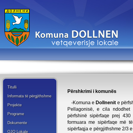
Titulli
Përshkrimi i komunës
Informata të përgjithshme
-Komuna e
Dollnenit
e përfs
Projekte
Pellagonisë, e cila ndodhet 
Programe
përfshinë sipërfaqe prej 43
formuara me sipërfaqe më t
Dokumente
sipërfaqja e përgjithshme 2/3 e
OJQ Lokale