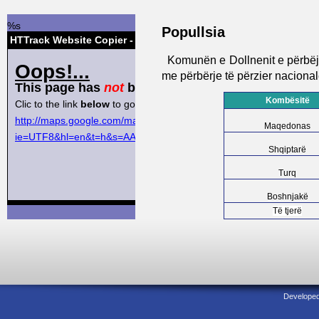
Popullsia
Komunën e Dollnenit e përbëj
me përbërje të përzier nacional
Kombësitë
Maqedonas
Shqiptarë
Turq
Boshnjakë
Të tjerë
View Larger Map
Developed 