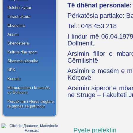
Të dhënat personale:
Buletini zyrtar
Përkatësia partiake: B
Infrastruktura
Tel.: 048 453 218
Ekonomia
Arsimi
I lindur më 06.04.1979
Dollnenit.
Shëndetësia
Arsimin fillor e mba
Kulturë dhe sport
Cërnilishtë
Shënime historike
Arsimin e mesëm e mb
NPK
Kërçovë
Kontakt
Arsimin sipëror e mba
Memorandum i komunës
së Dollnenit
në Strugë – Fakulteti J
Përcaktimi i vlerës tregtare
të pronës së patundur
Pyete prefektin